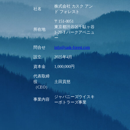
株式会社 カスク アン
社名
ド フォレスト
〒151-0051
東京都渋谷区千駄ヶ谷
所在地
1-20-1 パークアベニュ
ー
問合せ
info@cask-forest.com
設立
2025年4月
資本金
1,000,000円
代表取締
役
土田貢慈
（CEO）
ジャパニーズウイスキ
事業内容
ーボトラーズ事業