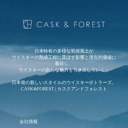
内
容
を
ス
キ
ッ
プ
日本特有の多様な気候風土が
ウイスキーの熟成工程に及ぼす影響と潜在的価値に
着目し、
ウイスキーの新たな魅力を引き出していく－
日本発の新しいスタイルのウイスキーボトラーズ。
CASK&FOREST | カスクアンドフォレスト
会社情報